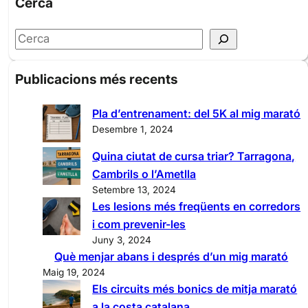
Cerca
S
e
a
Publicacions més recents
r
c
Pla d’entrenament: del 5K al mig marató
h
Desembre 1, 2024
Quina ciutat de cursa triar? Tarragona,
Cambrils o l’Ametlla
Setembre 13, 2024
Les lesions més freqüents en corredors
i com prevenir-les
Juny 3, 2024
Què menjar abans i després d’un mig marató
Maig 19, 2024
Els circuits més bonics de mitja marató
a la costa catalana