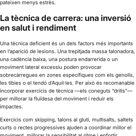
pateixen menys estrès.
La tècnica de carrera: una inversió
en salut i rendiment
Una tècnica deficient és un dels factors més importants
en l’aparició de lesions. Una trepitjada massa talonadora,
una cadència baixa, una postura endarrerida o un
moviment lateral excessiu poden provocar
sobrecàrregues en zones específiques com els genolls,
les tíbies o el tendó d’Aquil·les. Per això és recomanable
incorporar exercicis de tècnica —els coneguts “drills”—
per millorar la fluïdesa del moviment i reduir els
impactes.
Exercicis com skipping, talons al gluti, multisalts, saltets
curts o rectes progressives ajuden a coordinar millor el
moviment, millorar la sensibilitat al ritme i enfortir