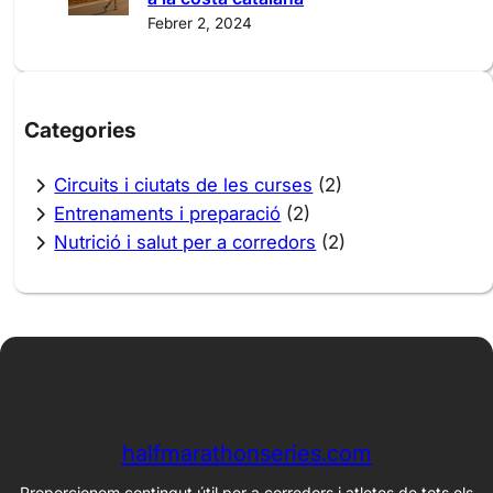
Febrer 2, 2024
Categories
Circuits i ciutats de les curses
(2)
Entrenaments i preparació
(2)
Nutrició i salut per a corredors
(2)
halfmarathonseries.com
Proporcionem contingut útil per a corredors i atletes de tots els