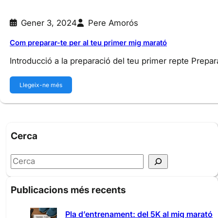
Gener 3, 2024
Pere Amorós
Com preparar-te per al teu primer mig marató
Introducció a la preparació del teu primer repte Prepa
Llegeix-ne més
Cerca
S
e
a
Publicacions més recents
r
c
Pla d’entrenament: del 5K al mig marató