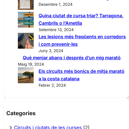
h
Desembre 1, 2024
Quina ciutat de cursa triar? Tarragona,
Cambrils o l’Ametlla
Setembre 13, 2024
Les lesions més freqüents en corredors
i com prevenir-les
Juny 3, 2024
Què menjar abans i després d’un mig marató
Maig 19, 2024
Els circuits més bonics de mitja marató
a la costa catalana
Febrer 2, 2024
Categories
Circuits i ciutats de les curses
(2)